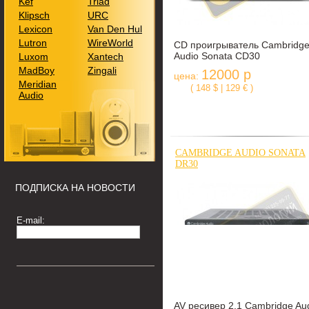
Kef
Triad
Klipsch
URC
Lexicon
Van Den Hul
Lutron
WireWorld
CD проигрыватель Cambridg
Audio Sonata CD30
Luxom
Xantech
MadBoy
Zingali
12000 р
цена:
Meridian
( 148 $ | 129 € )
Audio
CAMBRIDGE AUDIO SONATA
DR30
ПОДПИСКА НА НОВОСТИ
E-mail:
AV ресивер 2.1 Cambridge Au