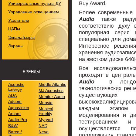
Buy Award.
Универсальные пульты ДУ
Более современные 
Управление освещением
Audio
также раду
Усилители
соответствию духу 
ЦАПы
популярная серия к
Эквалайзеры
специально для домаш
Интересное решени
Экраны
хранения аудиозапис
на жестком диске 640
Все исследовательс
БРЕНДЫ
проходят в централ
Audio
в Лондон
Acoustic
Middle Atlantic
технологических реш
Energy
MJ Acoustics
существующи
ADA
Monitor Audio
высококвалифициров
Adcom
Moovia
Aquavision
каждым этапом 
Musical
Arcam
Fidelity
моделирования и ди
Audio Pro
Myryad
тестированием и
B&W
NAD
осуществляется
Barco /
Nevo
поддержания станда