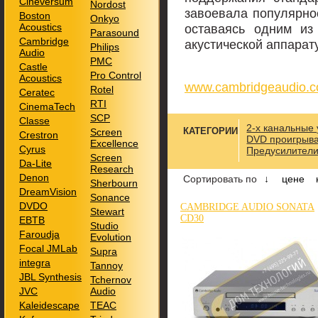
Cineversum
Nordost
завоевала популярнос
Boston
Onkyo
Acoustics
оставаясь одним из
Parasound
Cambridge
акустической аппарат
Philips
Audio
PMC
Castle
Pro Control
Acoustics
www.cambridgeaudio.
Rotel
Ceratec
RTI
CinemaTech
SCP
Classe
2-х канальные
КАТЕГОРИИ
Screen
Crestron
DVD проигрыв
Excellence
Cyrus
Предусилител
Screen
Da-Lite
Research
Denon
Сортировать по
↓
цене
Sherbourn
DreamVision
Sonance
DVDO
CAMBRIDGE AUDIO SONATA
Stewart
CD30
EBTB
Studio
Faroudja
Evolution
Focal JMLab
Supra
integra
Tannoy
JBL Synthesis
Tchernov
JVC
Audio
Kaleidescape
TEAC