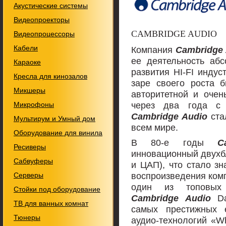
Акустические системы
Видеопроекторы
CAMBRIDGE AUDIO
Видеопроцессоры
Кабели
Компания
Cambridge
ее деятельность аб
Караоке
развития HI-FI индус
Кресла для кинозалов
заре своего роста 
Микшеры
авторитетной и очен
через два года с 
Микрофоны
Cambridge Audio
ста
Мультирум и Умный дом
всем мире.
Оборудование для винила
В 80-е годы
C
Ресиверы
инновационный двухб
Сабвуферы
и ЦАП), что стало з
воспроизведения комп
Серверы
один из топовых 
Стойки под оборудование
Cambridge Audio
D
ТВ для ванных комнат
самых престижных 
Тюнеры
аудио-технологий «Wh