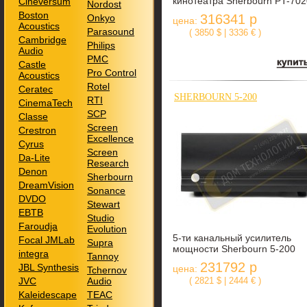
кинотеатра Sherbourn PT-70
Cineversum
Nordost
Boston
316341 р
Onkyo
цена:
Acoustics
Parasound
( 3850 $ | 3336 € )
Cambridge
Philips
Audio
PMC
Castle
Pro Control
Acoustics
Rotel
Ceratec
SHERBOURN 5-200
RTI
CinemaTech
SCP
Classe
Screen
Crestron
Excellence
Cyrus
Screen
Da-Lite
Research
Denon
Sherbourn
DreamVision
Sonance
DVDO
Stewart
EBTB
Studio
Faroudja
Evolution
5-ти канальный усилитель
Focal JMLab
Supra
мощности Sherbourn 5-200
integra
Tannoy
231792 р
JBL Synthesis
цена:
Tchernov
JVC
Audio
( 2821 $ | 2444 € )
Kaleidescape
TEAC