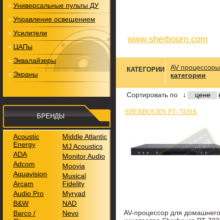
Универсальные пульты ДУ
Управление освещением
Усилители
www.sherbourn.com
ЦАПы
Эквалайзеры
AV процессор
КАТЕГОРИИ
Экраны
категории
Сортировать по
↓
цене
SHERBOURN PT-7020A
БРЕНДЫ
Acoustic
Middle Atlantic
Energy
MJ Acoustics
ADA
Monitor Audio
Adcom
Moovia
Aquavision
Musical
Arcam
Fidelity
Audio Pro
Myryad
B&W
NAD
AV-процессор для домашнег
Barco /
Nevo