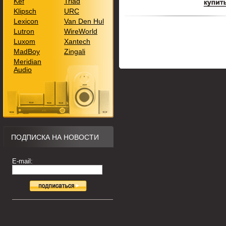
Kef
Triad
Klipsch
URC
Lexicon
Van Den Hul
Lutron
WireWorld
Luxom
Xantech
MadBoy
Zingali
Meridian
Audio
ПОДПИСКА НА НОВОСТИ
E-mail: