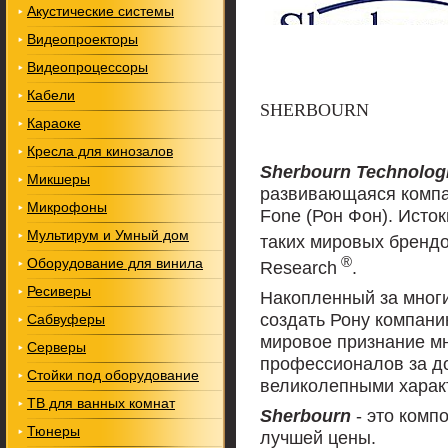
Акустические системы
Видеопроекторы
Видеопроцессоры
Кабели
SHERBOURN
Караоке
Кресла для кинозалов
Sherbourn Technolog
Микшеры
развивающаяся компа
Микрофоны
Fone (Рон Фон). Исто
Мультирум и Умный дом
таких мировых брендо
®
Оборудование для винила
Research
.
Ресиверы
Накопленный за многи
создать Рону компани
Сабвуферы
мировое признание мн
Серверы
профессионалов за д
Стойки под оборудование
великолепными харак
ТВ для ванных комнат
Sherbourn
- это комп
Тюнеры
лучшей цены.