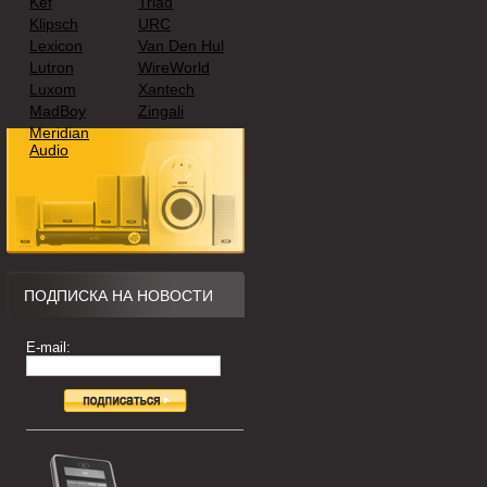
Kef
Triad
Klipsch
URC
Lexicon
Van Den Hul
Lutron
WireWorld
Luxom
Xantech
MadBoy
Zingali
Meridian
Audio
ПОДПИСКА НА НОВОСТИ
E-mail: