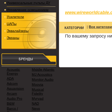
Универсальные пульты ДУ
Управление освещением
www.wireworldcable
Усилители
ЦАПы
|
Все категор
КАТЕГОРИИ
Эквалайзеры
По вашему запросу ни
Экраны
БРЕНДЫ
Acoustic
Middle Atlantic
Energy
MJ Acoustics
ADA
Monitor Audio
Adcom
Moovia
Aquavision
Musical
Arcam
Fidelity
Audio Pro
Myryad
B&W
NAD
Barco /
Nevo