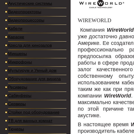
Акустические системы
Видеопроекторы
WIREWORLD
Видеопроцессоры
Кабели
Компания
WireWorld
уже достаточно давно
Караоке
Америке. Ее создател
Кресла для кинозалов
профессионально р
Микшеры
предпосылка образо
Микрофоны
работы в сфере прода
залог качественно
Мультирум и Умный дом
собственному опыт
Оборудование для винила
использованием кабе
Ресиверы
таким же как при пря
компании
WireWorld
Сабвуферы
максимально качеств
Серверы
по этой причине та
Стойки под оборудование
акустике.
ТВ для ванных комнат
В настоящее время
W
Тюнеры
производитель кабеле