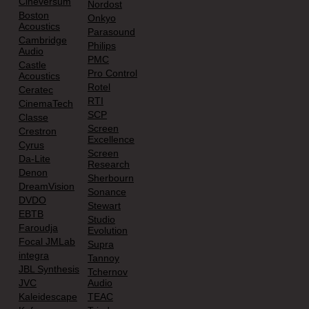
Cineversum
Nordost
Boston
Onkyo
Acoustics
Parasound
Cambridge
Philips
Audio
PMC
Castle
Pro Control
Acoustics
Rotel
Ceratec
RTI
CinemaTech
SCP
Classe
Screen
Crestron
Excellence
Cyrus
Screen
Da-Lite
Research
Denon
Sherbourn
DreamVision
Sonance
DVDO
Stewart
EBTB
Studio
Faroudja
Evolution
Focal JMLab
Supra
integra
Tannoy
JBL Synthesis
Tchernov
JVC
Audio
Kaleidescape
TEAC