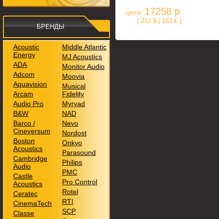
17258 р
цена:
( 212 $ | 183 € )
БРЕНДЫ
Acoustic
Middle Atlantic
Energy
MJ Acoustics
ADA
Monitor Audio
Adcom
Moovia
Aquavision
Musical
Arcam
Fidelity
Audio Pro
Myryad
B&W
NAD
Barco /
Nevo
Cineversum
Nordost
Boston
Onkyo
Acoustics
Parasound
Cambridge
Philips
Audio
PMC
Castle
Pro Control
Acoustics
Rotel
Ceratec
RTI
CinemaTech
SCP
Classe