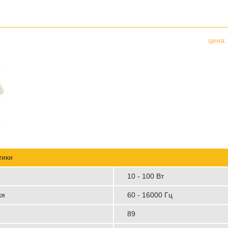
цена
тики
10 - 100 Вт
кя
60 - 16000 Гц
89