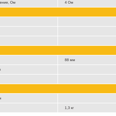
ение, Ом
4 Ом
88 мм
м
м
1,3 кг