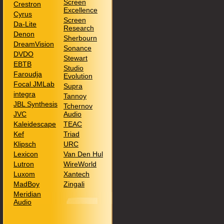
Screen
Crestron
Excellence
Cyrus
Screen
Da-Lite
Research
Denon
Sherbourn
DreamVision
Sonance
DVDO
Stewart
EBTB
Studio
Faroudja
Evolution
Focal JMLab
Supra
integra
Tannoy
JBL Synthesis
Tchernov
JVC
Audio
Kaleidescape
TEAC
Kef
Triad
Klipsch
URC
Lexicon
Van Den Hul
Lutron
WireWorld
Luxom
Xantech
MadBoy
Zingali
Meridian
Audio