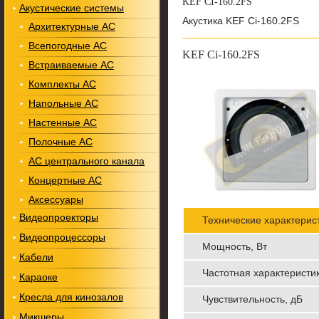
KEF CI-160.2FS
Акустические системы
Акустика KEF Ci-160.2FS
Архитектурные АС
Всепогодные АС
KEF Ci-160.2FS
Встраиваемые АС
Комплекты АС
Напольные АС
Настенные АС
Полочные АС
АС центрального канала
Концертные АС
Аксессуары
Видеопроекторы
Технические характерис
Видеопроцессоры
Мощность, Вт
Кабели
Частотная характеристи
Караоке
Кресла для кинозалов
Чувствительность, дБ
Микшеры