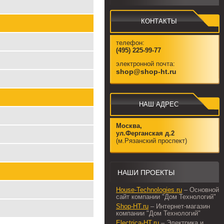
КОНТАКТЫ
телефон:
(495) 225-99-77
электронной почта:
shop@shop-ht.ru
НАШ АДРЕС
Москва,
ул.Ферганская д.2
(м.Рязанский проспект)
НАШИ ПРОЕКТЫ
House-Technologies.ru
– Основной
сайт компании "Дом Технологий"
Shop-HT.ru
– Интернет-магазин
компании "Дом Технологий"
Electrica-HT.ru
– Электрика и