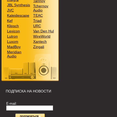
Tannoy
JBL Synthesis
Tchernov
JVC
Audio
Kaleidescape
TEAC
Kef
Triad
Klipsch
URC
Lexicon
Van Den Hul
Lutron
WireWorld
Luxom
Xantech
MadBoy
Zingali
Meridian
Audio
ПОДПИСКА НА НОВОСТИ
E-mail: