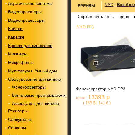
Акустические системы
NAD
|
Все бре
БРЕНДЫ
Видеопроекторы
Сортировать по
↓
цене
Видеопроцессоры
NAD PP3
Кабели
Караоке
Кресла для кинозалов
Микшеры
Микрофоны
Мультирум и Умный дом
Оборудование для винила
Фонокорректоры
Фонокорректор NAD PP3
Виниловые проигрыватели
13393 р
цена:
( 163 $ | 141 € )
Аксессуары для винила
Ресиверы
Сабвуферы
Серверы