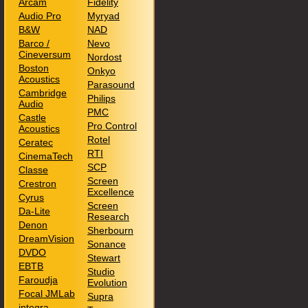
Arcam
Fidelity
Audio Pro
Myryad
B&W
NAD
Barco /
Nevo
Cineversum
Nordost
Boston
Onkyo
Acoustics
Parasound
Cambridge
Philips
Audio
PMC
Castle
Pro Control
Acoustics
Rotel
Ceratec
RTI
CinemaTech
SCP
Classe
Screen
Crestron
Excellence
Cyrus
Screen
Da-Lite
Research
Denon
Sherbourn
DreamVision
Sonance
DVDO
Stewart
EBTB
Studio
Faroudja
Evolution
Focal JMLab
Supra
integra