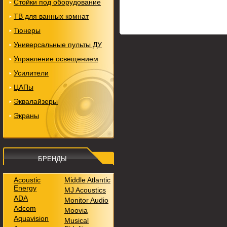
Стойки под оборудование
ТВ для ванных комнат
Тюнеры
Универсальные пульты ДУ
Управление освещением
Усилители
ЦАПы
Эквалайзеры
Экраны
БРЕНДЫ
Acoustic
Middle Atlantic
Energy
MJ Acoustics
ADA
Monitor Audio
Adcom
Moovia
Aquavision
Musical